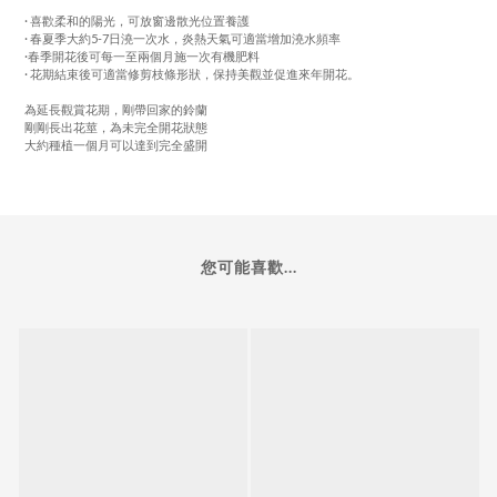
· 喜歡柔和的陽光，可放窗邊散光位置養護
· 春夏季大約5-7日澆一次水，炎熱天氣可適當增加澆水頻率
·春季開花後可每一至兩個月施一次有機肥料
· 花期結束後可適當修剪枝條形狀，保持美觀並促進來年開花。
為延長觀賞花期，剛帶回家的鈴蘭
剛剛長出花莖，為未完全開花狀態
大約種植一個月可以達到完全盛開
您可能喜歡...