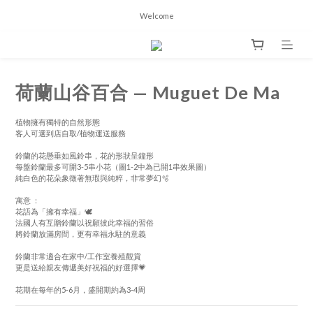
Welcome
荷蘭山谷百合 — Muguet De Ma
植物擁有獨特的自然形態
客人可選到店自取/植物運送服務
鈴蘭的花懸垂如風鈴串，花的形狀呈鐘形
每盤鈴蘭最多可開3-5串小花（圖1-2中為已開1串效果圖）
純白色的花朵象徵著無瑕與純粹，非常夢幻🫧
寓意 ：
花語為「擁有幸福」🕊️
法國人有互贈鈴蘭以祝願彼此幸福的習俗
將鈴蘭放滿房間，更有幸福永駐的意義
鈴蘭非常適合在家中/工作室養殖觀賞
更是送給親友傳遞美好祝福的好選擇💗
花期在每年的5-6月，盛開期約為3-4周