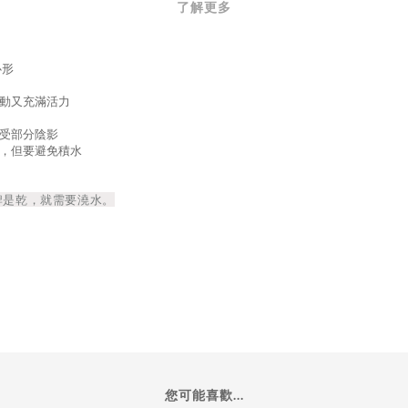
了解更多
心形
動又充滿活力
耐受部分陰影
，但要避免積水
牌是
乾
，就需要澆水。
您可能喜歡...