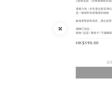
2.順豐送貨 （同事會聯絡你
適應力強（非常適合家居/辦
是一種相對容易養護的植物
象徵著堅韌和成長，適合放置
價錢已包括 ：
植物 / 盆器 / 養殖卡 / 不鏽鋼
HK$590.00
若