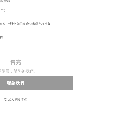
選擇植物）
公室）
在家中/辦公室的窗邊或者露台種植🪴
插牌
售完
想購買，請聯絡我們。
聯絡我們
加入追蹤清單