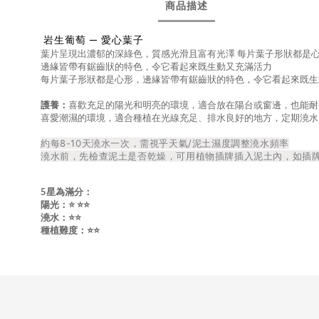
商品描述
岩生葡萄 — 愛心葉子
葉片呈現出濃郁的深綠色，質感光滑且富有光澤 每片葉子形狀都是
邊緣皆帶有鋸齒狀的特色，令它看起來既生動又充滿活力
每片葉子形狀都是心形，邊緣皆帶有鋸齒狀的特色，令它看起來既生
護養：
喜歡充足的陽光和明亮的環境，適合放在陽台或窗邊，
⁠也能
喜愛潮濕的環境，適合種植在光線充足、排水良好的地方，定期澆水
約每8-10天澆水一次，
需視乎天氣/泥土濕度調整澆水頻率
澆水前，先檢查泥土是否乾燥，
可用植物插牌插入泥土內，如插
5星為滿分：
陽光：⭐️
⭐️
⭐️
澆水：⭐️⭐️
種植難度：⭐️
⭐️