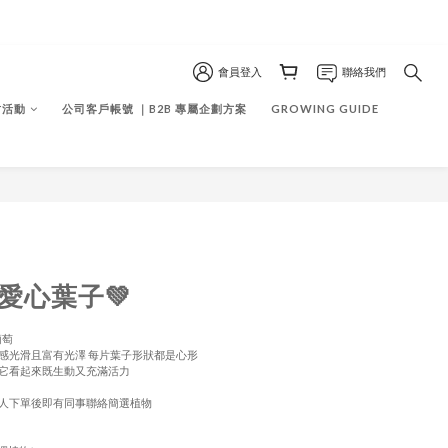
會員登入
聯絡我們
作坊活動
公司客戶帳號 ｜B2B 專屬企劃方案
GROWING GUIDE
 愛心葉子💚
葡萄
感光滑且富有光澤 每片葉子形狀都是心形
它看起來既生動又充滿活力
人下單後即有同事聯絡簡選植物