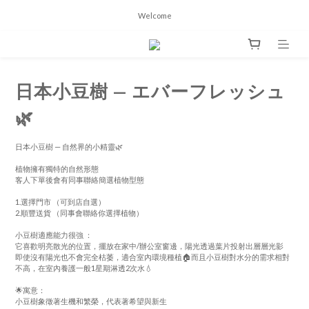
Welcome
日本小豆樹 — エバーフレッシュ
🌿
日本小豆樹 — 自然界的小精靈🌿 
植物擁有獨特的自然形態
客人下單後會有同事聯絡簡選植物型態
1.選擇門市 （可到店自選）
2.順豐送貨 （同事會聯絡你選擇植物）
小豆樹適應能力很強 ：
它喜歡明亮散光的位置，擺放在家中/辦公室窗邊，陽光透過葉片投射出層層光影
即使沒有陽光也不會完全枯萎，適合室內環境種植🏠而且小豆樹對水分的需求相對
不高，在室內養護一般1星期淋透2次水💧
🌟寓意：
小豆樹象徵著生機和繁榮，代表著希望與新生