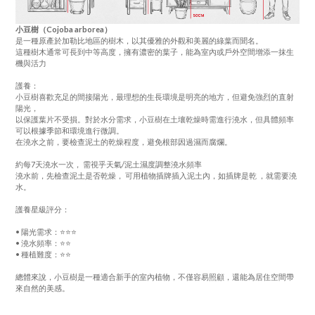
小豆樹（Cojoba arborea）
是一種原產於加勒比地區的樹木，以其優雅的外觀和美麗的綠葉而聞名。
這種樹木通常可長到中等高度，擁有濃密的葉子，能為室內或戶外空間增添一抹生
機與活力
護養：
小豆樹喜歡充足的間接陽光，最理想的生長環境是明亮的地方，但避免強烈的直射
陽光，
以保護葉片不受損。對於水分需求，小豆樹在土壤乾燥時需進行澆水，但具體頻率
可以根據季節和環境進行微調。
在澆水之前，要檢查泥土的乾燥程度，避免根部因過濕而腐爛。
約每7天澆水一次，
需視乎天氣/泥土濕度調整澆水頻率
澆水前，先檢查泥土是否乾燥，
可用植物插牌插入泥土內，如插牌是
乾
，就需要澆
水。
護養星級評分：
•⁠ 陽光需求：⭐️⭐️⭐️
•⁠ 澆水頻率：⭐️⭐️
•⁠ 種植難度：⭐️⭐️
總體來說，小豆樹是一種適合新手的室內植物，不僅容易照顧，還能為居住空間帶
來自然的美感。