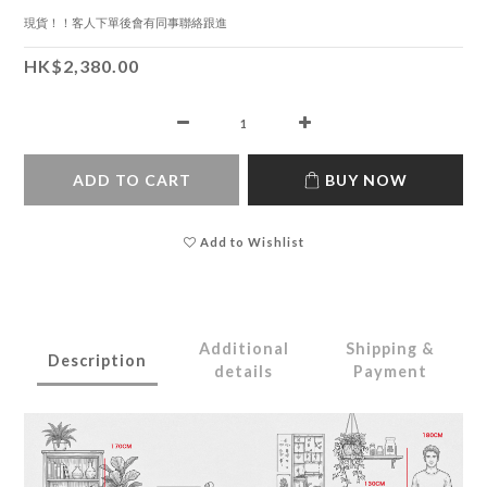
現貨！！客人下單後會有同事聯絡跟進
HK$2,380.00
ADD TO CART
BUY NOW
Add to Wishlist
Additional
Shipping &
Description
details
Payment