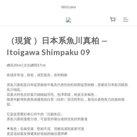
Welcome
（現貨 ）日本系魚川真柏 —
Itoigawa Shimpaku 09
總高20cm | 左右總闊17cm 
術感非常強，樹老，成型度高，舍利精緻
系魚川真柏是日本盆景藝術中最具代表性的松柏類盆景樹種，原產於日本新潟縣系
魚川地區。
其最大特色在於葉片細緻如羽毛、色澤翠綠，樹皮呈灰褐色，
隨著年齡增長會形成優美的白骨（枯幹）與活幹對比，展現出蒼勁有力的老樹風
韻。
它是盆景愛好者心目中的「活藝術品」
系魚川真柏適應力強，可放室外陽台或採光良好的窗邊
🌟寓意：長壽安康、堅韌不屈、清雅高潔與家業守護
更是送給親友傳遞美好祝福的極佳選擇🎁