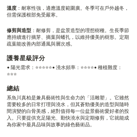
溫度
：耐寒性強，適應溫度範圍廣。冬季可在戶外越冬，
但需保護根部免受嚴寒。
修剪與造型
：耐修剪，是盆景造型的理想樹種。生長季節
應持續進行摘芽、摘葉與蟠扎，以維持優美的樹形。定期
疏葉能改善內部通風與層次感。
護養星級評分
• 陽光需求：⭐️⭐️⭐️⭐️⭐️• 澆水頻率：⭐️⭐️⭐️⭐️• 種植難度：
⭐️⭐️⭐️
總結
系魚川真柏是兼具藝術性與生命力的「活雕塑」。它雖然
需要較多的日常打理與澆水，但其蒼勁優美的造型與隨時
間演變的白骨美感，絕對值得每一位盆景藝術愛好者的投
入。只要提供充足陽光、勤快澆水與定期修剪，它就能成
為你家中最具品味與故事的綠色藝術品。