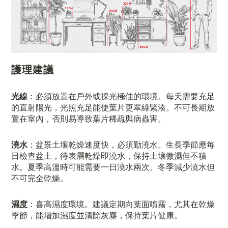
護理建議
光線
：必須放置在戶外或採光極佳的環境。每天需要充足
的直射陽光，光照充足能使葉片更翠綠緊湊。不可長期放
置在室內，否則易導致葉片稀疏與病蟲害。
澆水
：盆景土壤乾燥速度快，必須勤澆水。生長季節應每
日檢查盆土，待表層乾燥即澆水，保持土壤微濕但不積
水。夏季高溫時可能需要一日澆水兩次。冬季減少澆水但
不可完全乾燥。
濕度
：喜高濕度環境。建議定期向葉面噴霧，尤其在乾燥
季節，能增加濕度並清除灰塵，保持葉片健康。