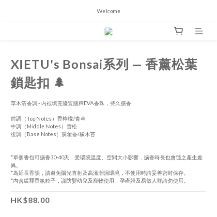
Welcome
XIETU's Bonsai系列 — 香薰松葉
鎖匙扣 🌲
草木清香調 - 內裡填充優質緩釋EVA香珠，持久擴香
前調（Top Notes）香檸檬/青草
中調（Middle Notes）雪松
後調（Base Notes）廣藿香/橡木苔
*單個香包可擴香30-40天，受環境溫度、空間大小影響，擴香時長也會隨之產生差
異。
*為延長香韻，請避免陽光直射及高溫潮濕環境，不使用時請妥善密封保存。
*內含緩釋香氛粒子，謹防嬰幼兒及寵物使用，孕產婦及易敏人群請勿使用。
HK$88.00