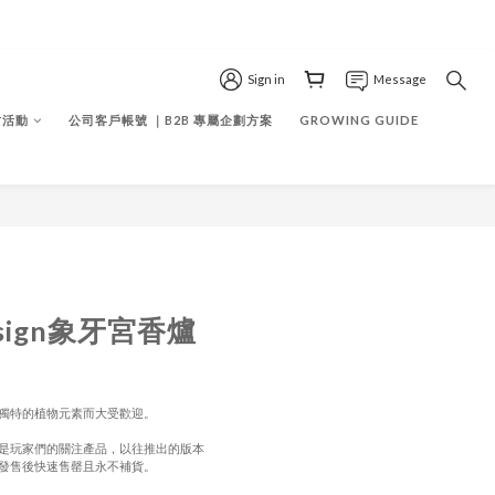
Sign in
Message
作坊活動
公司客戶帳號 ｜B2B 專屬企劃方案
GROWING GUIDE
BUY NOW
esign象牙宮香爐
工藝和獨特的植物元素而大受歡迎。
是玩家們的關注產品，以往推出的版本
發售後快速售罄且永不補貨。