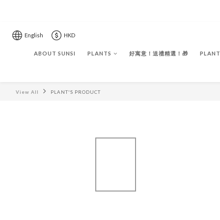
English
HKD
ABOUT SUNSI
PLANTS
好寓意！送禮精選！🎁
PLANT
View All
PLANT'S PRODUCT