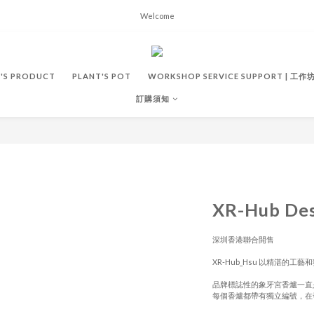
Welcome
'S PRODUCT
PLANT'S POT
WORKSHOP SERVICE SUPPORT | 工
訂購須知
XR-Hub D
深圳香港聯合開售
XR-Hub_Hsu 以精湛的
品牌標誌性的象牙宮香爐一直
每個香爐都帶有獨立編號，在