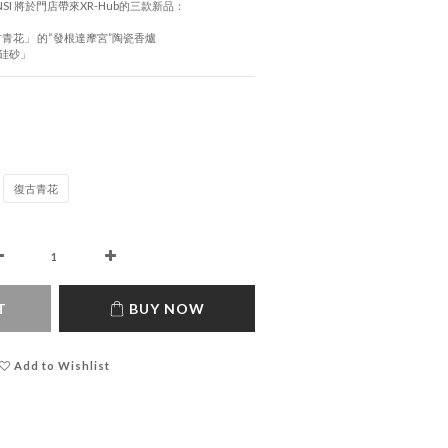
NSI 將於門店帶來XR-Hub的三款新品：
古青花」 的“發根達摩宮”陶瓷香爐
硅砂」
復古青花
T
BUY NOW
Add to Wishlist