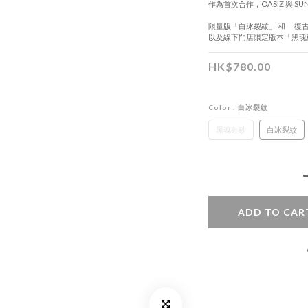
作為首次合作，OASIZ 與 SU
限量版「白冰裂紋」 和 「復
以及線下門店限定版本「黑魂
HK$780.00
Color
: 白冰裂紋
黑魂硅砂
白冰裂紋
ADD TO CAR