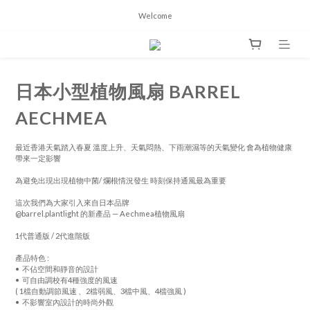
Welcome
日本小型植物風扇 BARREL
AECHMEA
最近香港天氣踏入春夏 溫度上升、天氣悶熱、下雨潮濕等的天氣變化 會為植物健康
帶來一定影響 
為避免出現出現植物中菌/ 爛根情況發生 時刻保持通風最為重要
這次我們為大家引入來自日本品牌
@barrel.plantlight 的新產品 — Aechmea植物風扇
1代普通版 / 2代進階版
產品特色 :
•⁠  ⁠不佔空間和靜音的設計
•⁠  ⁠可自由調校有4種強度的風速
( 1檔自動調節風速 、2檔弱風、3檔中風、4檔強風 )
•⁠  ⁠不影響室內設計的時尚外觀