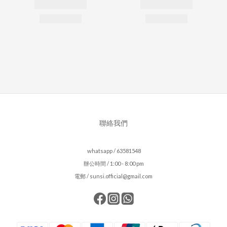
聯絡我們
whatsapp / 63581548
辦公時間 / 1:00 - 8:00 pm
電郵 / sunsi.official@gmail.com