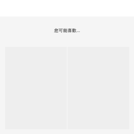
您可能喜歡...